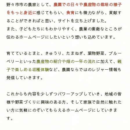
野々市市の農家として、
農園での日々や農産物の栽培の様子
をもっと身近に
感じてもらい、
食育
にも微力ながら、貢献す
ることができればと思い、サイトを立ち上げました。
また、子どもたちにもわかりやすく、農業の素敵なところが
伝わるホームページにしたいという想いも込めています。
育てているとまと、きゅうり、たまねぎ、葉物野菜、ブルー
ベリーといった
農産物の紹介や畑の一年の流れ
に加えて、
親
子で楽しめる収穫体験
など、農園ならではのレジャー情報も
発信していきます。
これからも内容を少しずつパワーアップしていき、地域の皆
様や野菜づくりに興味のある方、そして家族で自然に触れた
い方に気軽にのぞいてもらえるホームページにしていきま
す。